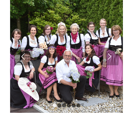
Weiter
1
2
3
4
5
6